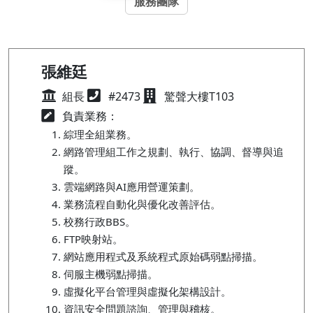
服務團隊
張維廷
組長
#2473
驚聲大樓T103
負責業務：
綜理全組業務。
網路管理組工作之規劃、執行、協調、督導與追
蹤。
雲端網路與AI應用營運策劃。
業務流程自動化與優化改善評估。
校務行政BBS。
FTP映射站。
網站應用程式及系統程式原始碼弱點掃描。
伺服主機弱點掃描。
虛擬化平台管理與虛擬化架構設計。
資訊安全問題諮詢、管理與稽核。