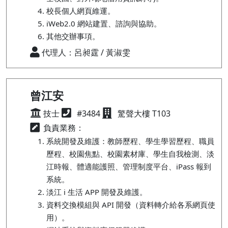
校長個人網頁維運。
iWeb2.0 網站建置、諮詢與協助。
其他交辦事項。
代理人：呂昶霆 / 黃淑雯
曾江安
技士
#3484
驚聲大樓 T103
負責業務：
系統開發及維護：教師歷程、學生學習歷程、職員
歷程、校園焦點、校園素材庫、學生自我檢測、淡
江時報、體適能護照、管理制度平台、iPass 報到
系統。
淡江 i 生活 APP 開發及維護。
資料交換模組與 API 開發（資料轉介給各系網頁使
用）。