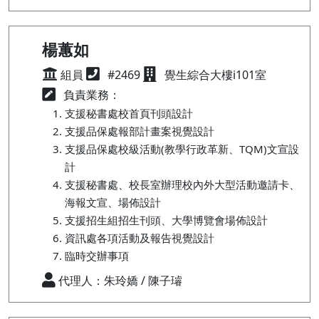
楊蕙如
組員
#2469
覺生綜合大樓i101室
負責業務：
支援秘書處校首頁刊頭設計
支援品保處報部計畫案視覺設計
支援品保處校級活動(教學行政革新、TQM)文宣設
計
支援秘書處、校長室辦理校內外大型活動邀請卡、
海報文宣、場佈設計
支援招生組招生刊頭、大學博覽會場佈設計
資訊處各項活動及報告視覺設計
臨時交辦事項
代理人：朱玲嬌 / 陳子璿