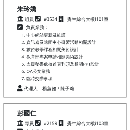
朱玲嬌
組員
#3534
覺生綜合大樓i101室
負責業務：
中心網站更新及維護
資訊處及遠距中心研習活動相關設計
數位教學課程相關美術設計
教育部專案申請相關美術設計
支援秘書處校首頁刊頭及相關PPT設計
OA公文業務
臨時交辦事項
代理人：楊蕙如 / 陳子璿
彭國仁
專員
#2159
覺生綜合大樓i103室