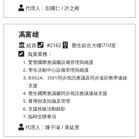
代理人：彭國仁 / 許之榕
馮富雄
組員
#2162
覺生綜合大樓i710室
負責業務：
驚聲國際會議廳設備管理與維護
學生活動中心設備管理與維護
B302A、I501同步視訊會議及同步遠距教學連線
支援
覺生國際會議廳同步視訊會議連線支援
賽博頻道拍攝及管理
支援校級活動錄影
臨時交辦事項
代理人：陳子璿 / 黃紘昱