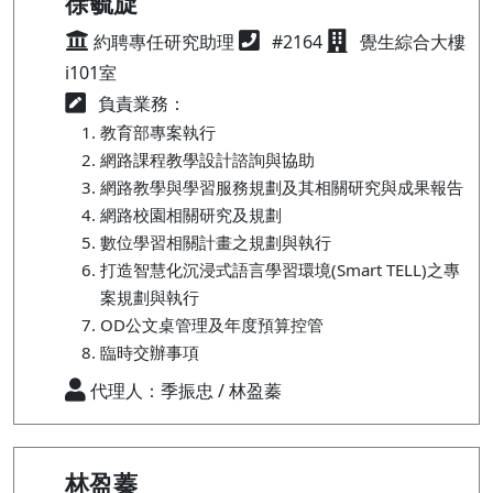
徐毓旋
約聘專任研究助理
#2164
覺生綜合大樓
i101室
負責業務：
教育部專案執行
網路課程教學設計諮詢與協助
網路教學與學習服務規劃及其相關研究與成果報告
網路校園相關研究及規劃
數位學習相關計畫之規劃與執行
打造智慧化沉浸式語言學習環境(Smart TELL)之專
案規劃與執行
OD公文桌管理及年度預算控管
臨時交辦事項
代理人：季振忠 / 林盈蓁
林盈蓁