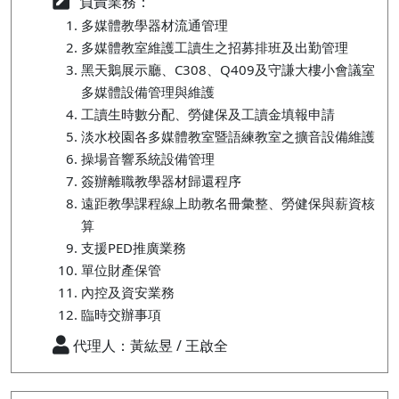
負責業務：
多媒體教學器材流通管理
多媒體教室維護工讀生之招募排班及出勤管理
黑天鵝展示廳、C308、Q409及守謙大樓小會議室
多媒體設備管理與維護
工讀生時數分配、勞健保及工讀金填報申請
淡水校園各多媒體教室暨語練教室之擴音設備維護
操場音響系統設備管理
簽辦離職教學器材歸還程序
遠距教學課程線上助教名冊彙整、勞健保與薪資核
算
支援PED推廣業務
單位財產保管
內控及資安業務
臨時交辦事項
代理人：黃紘昱 / 王啟全