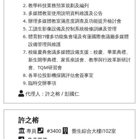
教學科技業務預算規劃及編列
多媒體教室使用說明資料維護及公告
辦理多媒體教室滿意度調查及功能提升檢討會
工讀生影像設備及控制系統檢修訓練及管理
體育館7樓多功能集會場及有蓮國際會議廳多媒體
設備管理與維護
校級慶典會議多媒體設備支援：校慶、畢業典禮、
新生開學典禮、家長座談會、教學與行政革新研討
會、TQM研習會
各單位投影機採購評估會簽事宜
臨時交辦事項
代理人：許之榕 / 彭國仁
許之榕
專員
#3400
覺生綜合大樓i102室