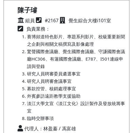
陳子璿
組員
#2167
覺生綜合大樓i101室
負責業務：
賽博頻道特色影片、專題系列影片、校級重要新聞
之企劃與相關文稿撰寫及影像處理
驚聲國際會議廳、覺生國際會議廳、守謙國際會議
廳HC306、有蓮國際會議廳、E787、I501連線申
請與登錄
研究人員聘審委員遴選事宜
研究人員聘審會議事宜
募款控管、核銷處理事宜
外賓參訪遠距教學支援協助
淡江大學文宣《淡江文化》設計製作及發放統籌事
宜
臨時交辦事項
代理人：林盈蓁 / 馮富雄