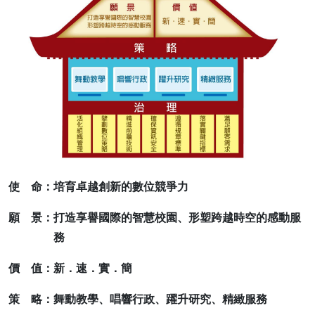
使 命：培育卓越創新的數位競爭力
願 景：打造享譽國際的智慧校園、形塑跨越時空的感動服
務
價 值：新．速．實．簡
策 略：舞動教學、唱響行政、躍升研究、精緻服務