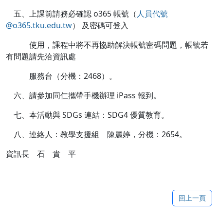
五、上課前請務必確認 o365 帳號（
人員代號
@o365.tku.edu.tw
） 及密碼可登入
使用，課程中將不再協助解決帳號密碼問題，帳號若
有問題請先洽資訊處
服務台（分機：2468）。
六、請參加同仁攜帶手機辦理 iPass 報到。
七、本活動與 SDGs 連結：SDG4 優質教育。
八、連絡人：教學支援組 陳麗婷，分機：2654。
資訊長 石 貴 平
回上一頁