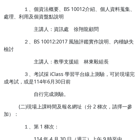
１、個資法概要、BS 10012介紹、個人資料蒐集、
處理、利用及個資盤點說明
主講人：資訊處 徐翔龍顧問
２、BS 10012:2017 風險評鑑實作說明、內稽缺失
檢討
主講人：教學支援組 林東毅組長
３、考試採 iClass 學習平台線上測驗，可於現場完
成考試，或是114年6月30日前
自行完成測驗。
(二)現場上課時間及報名網址（分 2 梯次，請擇一參
加）：
１、第 1 梯次：
114 年 4 月 30 日（週三）上午 9 時至中