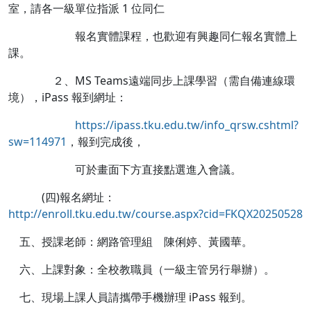
室，請各一級單位指派 1 位同仁
報名實體課程，也歡迎有興趣同仁報名實體上
課。
２、MS Teams遠端同步上課學習（需自備連線環
境），iPass 報到網址：
https://ipass.tku.edu.tw/info_qrsw.cshtml?
sw=114971
，報到完成後，
可於畫面下方直接點選進入會議。
(四)報名網址：
http://enroll.tku.edu.tw/course.aspx?cid=FKQX20250528
五、授課老師：網路管理組 陳俐婷、黃國華。
六、上課對象：全校教職員（一級主管另行舉辦）。
七、現場上課人員請攜帶手機辦理 iPass 報到。