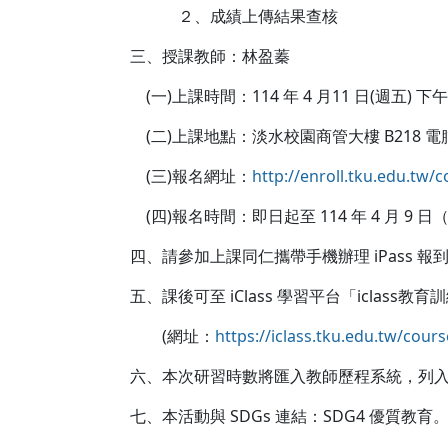
２、成績上傳結果查核
三、授課教師：林盈蓁
(一)上課時間：114 年 4 月11 日(週五) 下午 1
(二)上課地點：淡水校園商管大樓 B218 電
(三)報名網址：
http://enroll.tku.edu.tw/
(四)報名時間：即日起至 114 年 4 月 9 
四、請參加上課同仁攜帶手機辦理 iPass 報
五、課後可至 iClass 學習平台「iclass教育
(網址：
https://iclass.tku.edu.tw/cou
六、本次研習時數將匯入教師歷程系統，列入
七、本活動與 SDGs 連結：SDG4 優質教育