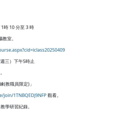
時 10 分至 3 時
腦教室。
course.aspx?cid=iclass20250409
日（週三）下午5時止
到。
訓練(教職員限定)」
rse/join/1TNBQEDJ9NFP
觀看。
教學研習紀錄。
。