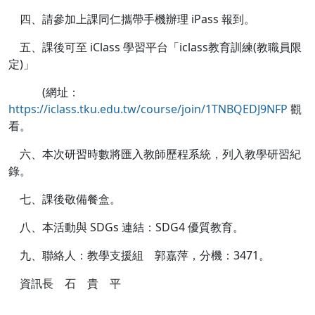
四、請參加上課同仁攜帶手機辦理 iPass 報到。
五、課後可至 iClass 學習平台「iclass教育訓練(教職員限
定)」
(網址：
https://iclass.tku.edu.tw/course/join/1TNBQEDJ9NFP
觀
看。
六、本次研習時數將匯入教師歷程系統，列入教學研習紀
錄。
七、課後敬備餐盒。
八、本活動與 SDGs 連結：SDG4 優質教育。
九、聯絡人：教學支援組 郭嘉萍，分機：3471。
資訊長 石 貴 平