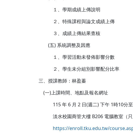
１、學期成績上傳說明
２、特殊課程與論文成績上傳
３、成績上傳結果查核
(五) 系統調整及因應
１、學習活動未發佈影響分數
２、學生未分組別影響配分比率
三、授課教師：林盈蓁
(一)上課時間、地點及報名網址
115 年 6 月 2 日(週二) 下午 1時10分
淡水校園商管大樓 B206 電腦教室（只開
https://enroll.tku.edu.tw/course.a