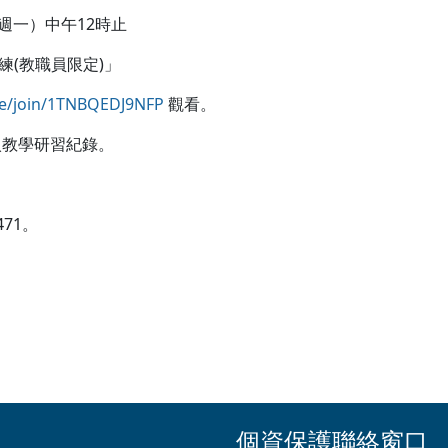
週一）中午12時止
訓練(教職員限定)」
rse/join/1TNBQEDJ9NFP
觀看。
教學研習紀錄。
。
71。
個資保護聯絡窗口